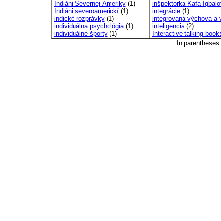
Indiáni Severnej Ameriky
(1)
inšpektorka Kafa Iqbalov
Indiáni severoamerickí
(1)
integrácie
(1)
indické rozprávky
(1)
integrovaná výchova a v
individuálna psychológia
(1)
inteligencia
(2)
individuálne športy
(1)
Interactive talking book
In parentheses