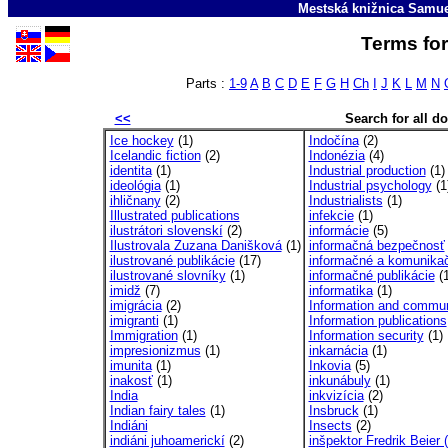
Mestská knižnica Samu
Terms for 
Parts :
1-9
A
B
C
D
E
F
G
H
Ch
I
J
K
L
M
N
<<
Search for all 
Ice hockey
(1)
Indočína
(2)
Icelandic fiction
(2)
Indonézia
(4)
identita
(1)
Industrial production
(1)
ideológia
(1)
Industrial psychology
(1
ihličnany
(2)
Industrialists
(1)
Illustrated publications
infekcie
(1)
ilustrátori slovenskí
(2)
informácie
(5)
Ilustrovala Zuzana Danišková
(1)
informačná bezpečnosť
ilustrované publikácie
(17)
informačné a komunikač
ilustrované slovníky
(1)
informačné publikácie
(1
imidž
(7)
informatika
(1)
imigrácia
(2)
Information and commun
imigranti
(1)
Information publications
Immigration
(1)
Information security
(1)
impresionizmus
(1)
inkarnácia
(1)
imunita
(1)
Inkovia
(5)
inakosť
(1)
inkunábuly
(1)
India
inkvizícia
(2)
Indian fairy tales
(1)
Insbruck
(1)
Indiáni
Insects
(2)
indiáni juhoamerickí
(2)
inšpektor Fredrik Beier (f