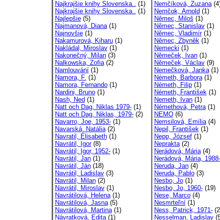
Najkrajšie knihy Slovenska..
(1)
Nemčíková, Zuzana
(4
Najkrajšie knihy Slovenska..
(1)
Nemčok, Arnold
(1)
Najlepšie
(5)
Němec, Miloš
(1)
Najmanová, Diana
(1)
Němec, Stanislav
(1)
Najnovšie
(1)
Němec, Vladimír
(1)
Nakamurová, Kiharu
(1)
Němec, Zbyněk
(1)
Nakládal, Miroslav
(1)
Nemecki
(1)
Nakonečný, Milan
(3)
Němeček, Ivan
(1)
Nalkowska, Zofia
(2)
Němeček, Václav
(9)
Namlouvání
(1)
Nemečková, Janka
(1)
Namora, F.
(1)
Németh, Barbora
(1)
Namora, Fernando
(1)
Németh, Filip
(1)
Nardini, Bruno
(1)
Németh, František
(1)
Nash, Ned
(1)
Nemeth, Ivan
(1)
Natt och Dag, Niklas 1979-
(1)
Némethová, Petra
(1)
Natt och Dag, Niklas, 1979-
(2)
NEMO
(6)
Navarro, Joe, 1953-
(1)
Nemsilová, Emília
(4)
Navarská, Natália
(2)
Nepil, František
(1)
Navratil, Élisabeth
(1)
Nepp, József
(1)
Navrátil, Igor
(8)
Neprakta
(2)
Navrátil, Igor, 1952-
(1)
Nerádová, Mária
(4)
Navrátil, Jan
(1)
Nerádová, Mária, 1988
Navrátil, Ján
(18)
Neruda, Jan
(4)
Navrátil, Ladislav
(3)
Neruda, Pablo
(3)
Navrátil, Milan
(2)
Nesbo, Jo
(1)
Navrátil, Miroslav
(1)
Nesbo, Jo, 1960-
(19)
Navrátilová, Helena
(1)
Nese, Marco
(4)
Navrátilová, Jasna
(5)
Nesmrteľní
(1)
Navrátilová, Martina
(1)
Ness, Patrick, 1971-
(2
Návratková, Edita
(1)
Nesselman, Ladislav
(5