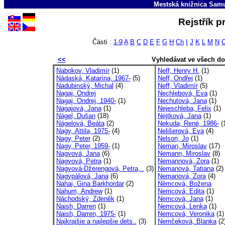
Mestská knižnica Sam
Rejstřík p
Části :
1-9
A
B
C
D
E
F
G
H
Ch
I
J
K
L
M
N
<<
Vyhledávat ve všech d
Nabokov, Vladimír
(1)
Neff, Henry H.
(1)
Nádaská, Katarína, 1967-
(5)
Neff, Ondřej
(1)
Nadubinský, Michal
(4)
Neff, Vladimír
(5)
Nagaj, Ondrej
Nechlebová, Eva
(1)
Nagaj, Ondrej, 1940-
(1)
Nechutová, Jana
(1)
Nagajová, Jana
(1)
Nejeschleba, Felix
(1)
Nágel, Dušan
(18)
Nejtková, Jana
(1)
Nágelová, Beáta
(2)
Nekuda, René, 1986-
(
Nagy, Attila, 1975-
(4)
Nelišerová, Eva
(4)
Nagy, Peter
(2)
Nelson, Jo
(1)
Nagy, Peter, 1959-
(1)
Neman, Miroslav
(17)
Nagyová, Jana
(6)
Nemann, Miroslav
(8)
Nagyová, Petra
(1)
Nemannová, Zora
(1)
Nagyová-Džerengová, Petra,..
(3)
Nemanová, Tatiana
(2)
Nagypálová, Jana
(6)
Nemanová, Zora
(4)
Nahai, Gina Barkhordar
(2)
Němcová, Božena
Nahum, Andrew
(1)
Nemcová, Edita
(1)
Náchodský, Zdeněk
(1)
Nemcová, Jana
(1)
Naish, Darren
(1)
Nemcová, Lenka
(1)
Naish, Darren, 1975-
(1)
Nemcová, Veronika
(1)
Najkrajšie a najlepšie dets..
(3)
Nemčeková, Blanka
(2