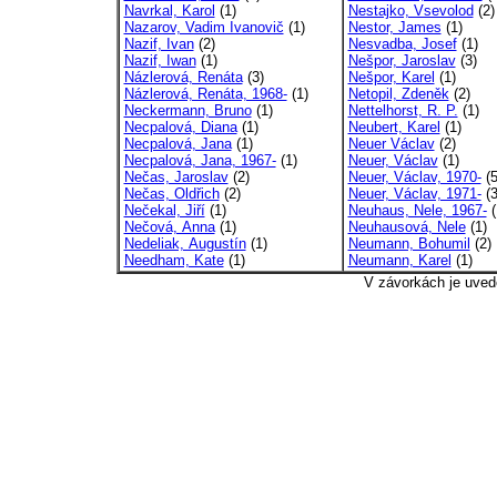
Navrkal, Karol
(1)
Nestajko, Vsevolod
(2)
Nazarov, Vadim Ivanovič
(1)
Nestor, James
(1)
Nazif, Ivan
(2)
Nesvadba, Josef
(1)
Nazif, Iwan
(1)
Nešpor, Jaroslav
(3)
Názlerová, Renáta
(3)
Nešpor, Karel
(1)
Názlerová, Renáta, 1968-
(1)
Netopil, Zdeněk
(2)
Neckermann, Bruno
(1)
Nettelhorst, R. P.
(1)
Necpalová, Diana
(1)
Neubert, Karel
(1)
Necpalová, Jana
(1)
Neuer Václav
(2)
Necpalová, Jana, 1967-
(1)
Neuer, Václav
(1)
Nečas, Jaroslav
(2)
Neuer, Václav, 1970-
(5
Nečas, Oldřich
(2)
Neuer, Václav, 1971-
(3
Nečekal, Jiří
(1)
Neuhaus, Nele, 1967-
(
Nečová, Anna
(1)
Neuhausová, Nele
(1)
Nedeliak, Augustín
(1)
Neumann, Bohumil
(2)
Needham, Kate
(1)
Neumann, Karel
(1)
V závorkách je uved