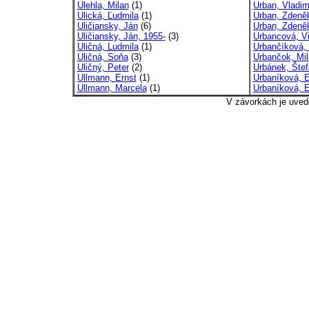
Ulehla, Milan
(1)
Urban, Vladim
Ulická, Ľudmila
(1)
Urban, Zdeně
Uličiansky, Ján
(6)
Urban, Zdeněk
Uličiansky, Ján, 1955-
(3)
Urbancová, Vi
Uličná, Ludmila
(1)
Urbančíková, 
Uličná, Soňa
(3)
Urbančok, Mil
Uličný, Peter
(2)
Urbánek, Štef
Ullmann, Ernst
(1)
Urbaníková, 
Ullmann, Marcela
(1)
Urbaníková, E
V závorkách je uved