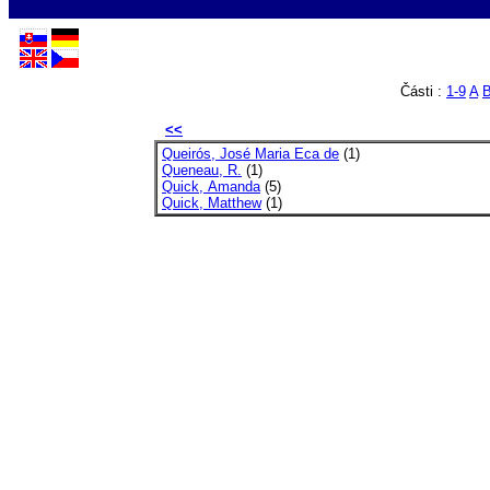
Části :
1-9
A
<<
Queirós, José Maria Eca de
(1)
Queneau, R.
(1)
Quick, Amanda
(5)
Quick, Matthew
(1)