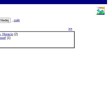
,
zpět
>>
, Horacio
(2)
osef
(1)