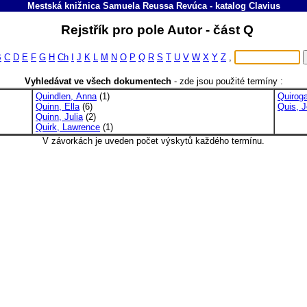
Mestská knižnica Samuela Reussa Revúca
-
katalog
Clavius
Rejstřík pro pole Autor - část Q
B
C
D
E
F
G
H
Ch
I
J
K
L
M
N
O
P
Q
R
S
T
U
V
W
X
Y
Z
,
Vyhledávat ve všech dokumentech
-
zde jsou použité termíny :
Quindlen, Anna
(1)
Quiroga
Quinn, Ella
(6)
Quis, J
Quinn, Julia
(2)
Quirk, Lawrence
(1)
V závorkách je uveden počet výskytů každého termínu.